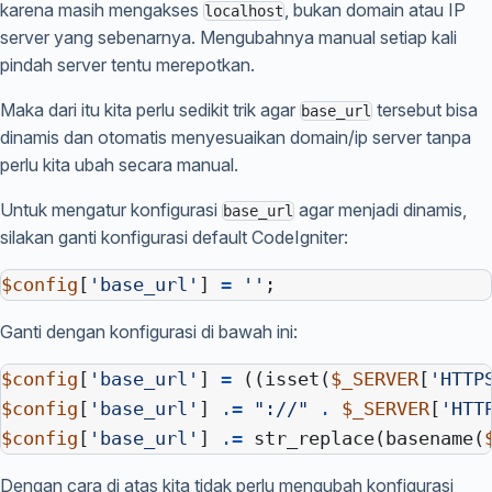
karena masih mengakses
, bukan domain atau IP
localhost
server yang sebenarnya. Mengubahnya manual setiap kali
pindah server tentu merepotkan.
Maka dari itu kita perlu sedikit trik agar
tersebut bisa
base_url
dinamis dan otomatis menyesuaikan domain/ip server tanpa
perlu kita ubah secara manual.
Untuk mengatur konfigurasi
agar menjadi dinamis,
base_url
silakan ganti konfigurasi default CodeIgniter:
$config
[
'base_url'
]
=
''
;
Ganti dengan konfigurasi di bawah ini:
$config
[
'base_url'
]
=
((
isset
(
$_SERVER
[
'HTTP
$config
[
'base_url'
]
.=
"://"
.
$_SERVER
[
'HTT
$config
[
'base_url'
]
.=
str_replace
(
basename
(
Dengan cara di atas kita tidak perlu mengubah konfigurasi