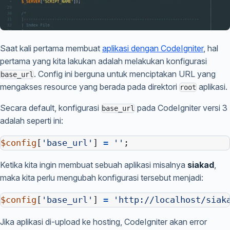
Saat kali pertama membuat
aplikasi dengan CodeIgniter
, hal
pertama yang kita lakukan adalah melakukan konfigurasi
. Config ini berguna untuk menciptakan URL yang
base_url
mengakses resource yang berada pada direktori
aplikasi.
root
Secara default, konfigurasi
pada CodeIgniter versi 3
base_url
adalah seperti ini:
$config
[
'base_url'
]
=
''
;
Ketika kita ingin membuat sebuah aplikasi misalnya
siakad
,
maka kita perlu mengubah konfigurasi tersebut menjadi:
$config
[
'base_url'
]
=
'http://localhost/siak
Jika aplikasi di-upload ke hosting, CodeIgniter akan error